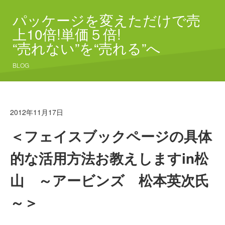
パッケージを変えただけで売
上10倍!単価５倍!
“売れない”を“売れる”へ
BLOG
2012年11月17日
＜フェイスブックページの具体
的な活用方法お教えしますin松
山 ～アービンズ 松本英次氏
～＞