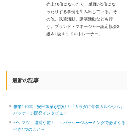
売上10倍になったり、単価が5倍にな
ったりする事例を生み出している。そ
の他、執筆活動、講演活動なども行
う。ブランド・マネージャー認定協会2
級＆1級＆ミドルトレーナー。
最新の記事
創業110年・安部製菓が挑戦！『カラダに骨骨カルシウム』
パッケージ開発インタビュー
パケマツ、逮捕寸前！ ～パッケージネーミングで必ずやる
べき1つのこと～