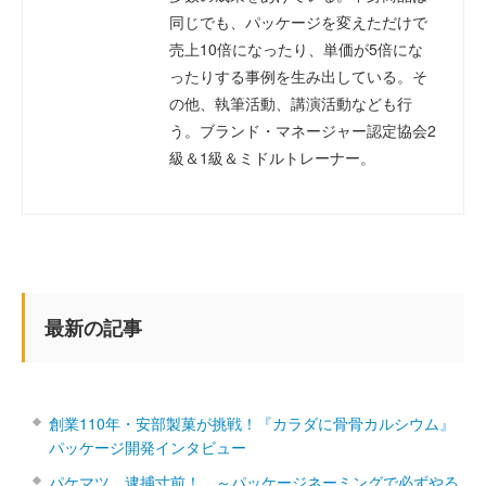
同じでも、パッケージを変えただけで
売上10倍になったり、単価が5倍にな
ったりする事例を生み出している。そ
の他、執筆活動、講演活動なども行
う。ブランド・マネージャー認定協会2
級＆1級＆ミドルトレーナー。
最新の記事
創業110年・安部製菓が挑戦！『カラダに骨骨カルシウム』
パッケージ開発インタビュー
パケマツ、逮捕寸前！ ～パッケージネーミングで必ずやる