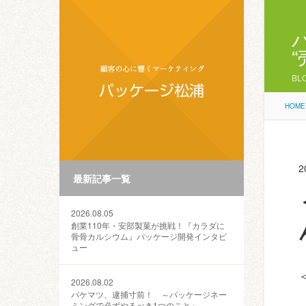
BL
HOME
2
最新記事一覧
2026.08.05
創業110年・安部製菓が挑戦！『カラダに
骨骨カルシウム』パッケージ開発インタビ
ュー
2026.08.02
パケマツ、逮捕寸前！ ～パッケージネー
ミングで必ずやるべき1つのこと～