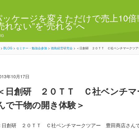
パッケージを変えただけで売上10倍!
“売れない”を“売れる”へ
OG
>
BLOG
>
セミナー・勉強会参加
>
徳島経営研究会
>
＜日創研 ２０ＴＴ Ｃ社ベンチマークツア
013年10月17日
＜日創研 ２０ＴＴ Ｃ社ベンチマ
んで干物の開き体験＞
＜日創研 ２０ＴＴ Ｃ社ベンチマークツアー 豊田商店さん