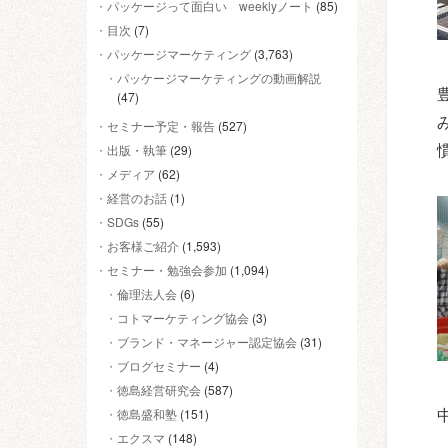
パッケージって面白い weeklyノート
(85)
目次
(7)
パッケージマーケティング
(3,763)
パッケージマーケティングの動画解説
(47)
セミナー予定・報告
(527)
出版・執筆
(29)
メディア
(62)
経営のお話
(1)
SDGs
(55)
お客様ご紹介
(1,593)
セミナー・勉強会参加
(1,094)
倫理法人会
(6)
コトマーケティング協会
(3)
ブランド・マネージャー認定協会
(31)
ブログセミナー
(4)
徳島経営研究会
(587)
徳島盛和塾
(151)
エクスマ
(148)