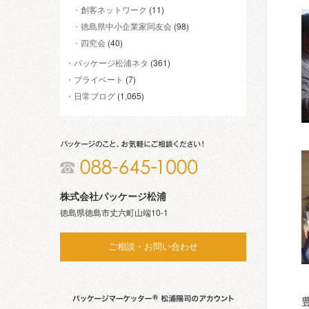
創客ネットワーク
(11)
徳島県中小企業家同友会
(98)
四究会
(40)
パッケージ松浦ネタ
(361)
プライベート
(7)
日常ブログ
(1,065)
株式会社パッケージ松浦
徳島県徳島市丈六町山端10-1
ご相談・お問い合わせ