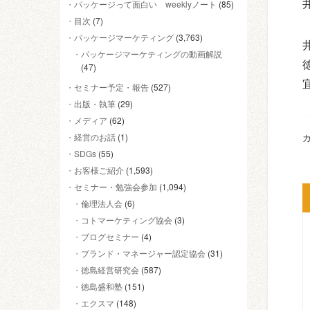
パッケージって面白い weeklyノート
(85)
目次
(7)
パッケージマーケティング
(3,763)
パッケージマーケティングの動画解説
(47)
セミナー予定・報告
(527)
出版・執筆
(29)
メディア
(62)
経営のお話
(1)
カ
SDGs
(55)
お客様ご紹介
(1,593)
セミナー・勉強会参加
(1,094)
倫理法人会
(6)
コトマーケティング協会
(3)
ブログセミナー
(4)
ブランド・マネージャー認定協会
(31)
徳島経営研究会
(587)
徳島盛和塾
(151)
エクスマ
(148)