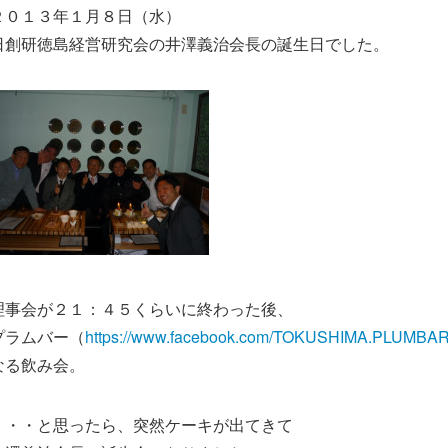
２０１３年１月８日（水）
日創研徳島経営研究会の井澤義治会長の誕生日でした。
理事会が２１：４５くらいに終わった後、
プラムバー（
https://www.facebook.com/TOKUSHIMA.PLUMBAR
なる飲み会。
・・・と思ったら、突然ケーキが出てきて