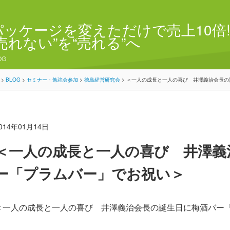
パッケージを変えただけで売上10倍!
“売れない”を“売れる”へ
OG
>
BLOG
>
セミナー・勉強会参加
>
徳島経営研究会
>
＜一人の成長と一人の喜び 井澤義治会長の
014年01月14日
＜一人の成長と一人の喜び 井澤義
ー「プラムバー」でお祝い＞
＜一人の成長と一人の喜び 井澤義治会長の誕生日に梅酒バー