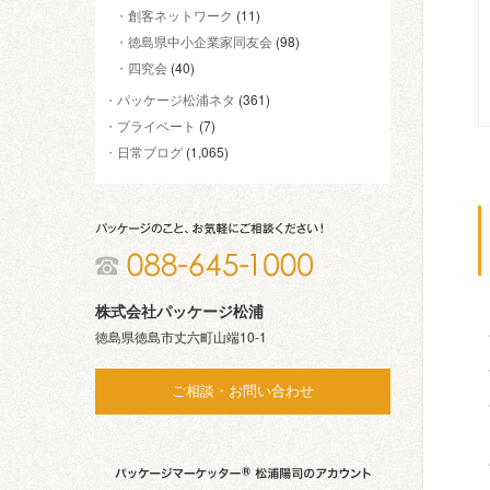
創客ネットワーク
(11)
徳島県中小企業家同友会
(98)
四究会
(40)
パッケージ松浦ネタ
(361)
プライベート
(7)
日常ブログ
(1,065)
株式会社パッケージ松浦
徳島県徳島市丈六町山端10-1
ご相談・お問い合わせ