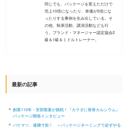
同じでも、パッケージを変えただけで
売上10倍になったり、単価が5倍にな
ったりする事例を生み出している。そ
の他、執筆活動、講演活動なども行
う。ブランド・マネージャー認定協会2
級＆1級＆ミドルトレーナー。
最新の記事
創業110年・安部製菓が挑戦！『カラダに骨骨カルシウム』
パッケージ開発インタビュー
パケマツ、逮捕寸前！ ～パッケージネーミングで必ずやる