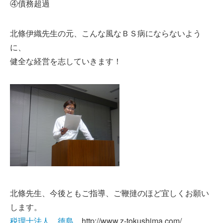
④債務超過
北條伊織先生の元、こんな風なＢＳ病にならないよう
に、
健全な経営を志していきます！
北條先生、今後ともご指導、ご鞭撻のほど宜しくお願い
します。
税理士法人 徳島
http://www.z-tokushima.com/