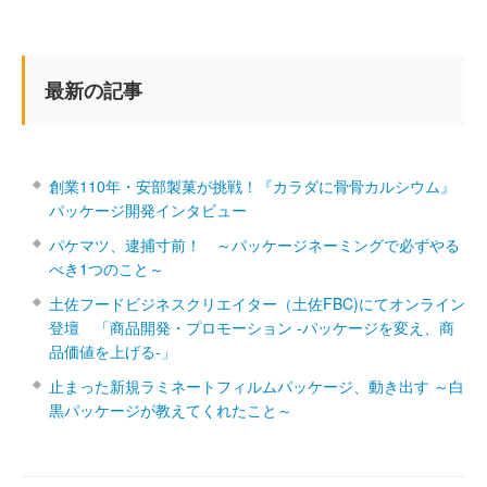
最新の記事
創業110年・安部製菓が挑戦！『カラダに骨骨カルシウム』
パッケージ開発インタビュー
パケマツ、逮捕寸前！ ～パッケージネーミングで必ずやる
べき1つのこと～
土佐フードビジネスクリエイター（土佐FBC)にてオンライン
登壇 「商品開発・プロモーション ‐パッケージを変え、商
品価値を上げる‐」
止まった新規ラミネートフィルムパッケージ、動き出す ～白
黒パッケージが教えてくれたこと～