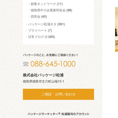
創客ネットワーク
(11)
徳島県中小企業家同友会
(98)
四究会
(40)
パッケージ松浦ネタ
(361)
プライベート
(7)
日常ブログ
(1,065)
株式会社パッケージ松浦
徳島県徳島市丈六町山端10-1
ご相談・お問い合わせ