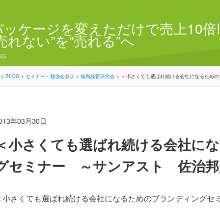
パッケージを変えただけで売上10倍!
“売れない”を“売れる”へ
OG
>
BLOG
>
セミナー・勉強会参加
>
徳島経営研究会
>
＜小さくても選ばれ続ける会社になるための
013年03月30日
＜小さくても選ばれ続ける会社に
グセミナー ～サンアスト 佐治邦
＜小さくても選ばれ続ける会社になるためのブランディングセ