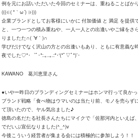
例を元にお話いただいた今回のセミナーは、重ねることばか
(((∈( *｀ω´) ∋)))
企業ブランドとしてお客様にいかに 付加価値 と 満足 を提
と、一つ一つの積み重ねや、一人一人との出逢いやご縁をさ
りましたた∩( ´∀｀)∩
学びだけでなく沢山の方との出逢いもあり、ともに有意義な
夜でした♡*･゜ﾟ･*:.｡..｡.:*･'(*ﾟ▽ﾟ*)’･
KAWANO 葛川恵里さん
●いやー昨日のブランディングセミナーはホンマ行って良かった(*
ブランド戦略「食べ物はウマいのは当たり前、モノを売らず
て頂いたので、ヤル気出ました♪
徳島の名だたる社長さんたちにマイクで「佐那河内といえば
でだいぶ宣伝なりました(^_^)v
今後こういう経営者が集まる会には積極的に参加しよう！！