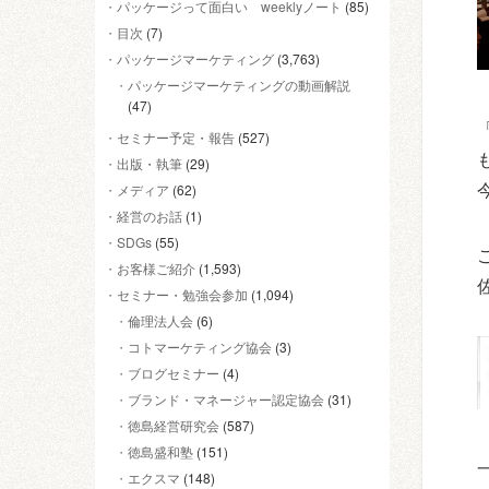
パッケージって面白い weeklyノート
(85)
目次
(7)
パッケージマーケティング
(3,763)
パッケージマーケティングの動画解説
(47)
セミナー予定・報告
(527)
出版・執筆
(29)
メディア
(62)
経営のお話
(1)
SDGs
(55)
お客様ご紹介
(1,593)
セミナー・勉強会参加
(1,094)
倫理法人会
(6)
コトマーケティング協会
(3)
ブログセミナー
(4)
ブランド・マネージャー認定協会
(31)
徳島経営研究会
(587)
徳島盛和塾
(151)
エクスマ
(148)