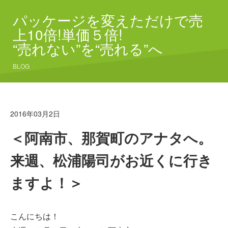
パッケージを変えただけで売
上10倍!単価５倍!
“売れない”を“売れる”へ
BLOG
2016年03月2日
＜阿南市、那賀町のアナタへ。
来週、松浦陽司がお近くに行き
ますよ！＞
こんにちは！