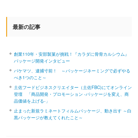
最新の記事
創業110年・安部製菓が挑戦！『カラダに骨骨カルシウム』
パッケージ開発インタビュー
パケマツ、逮捕寸前！ ～パッケージネーミングで必ずやる
べき1つのこと～
土佐フードビジネスクリエイター（土佐FBC)にてオンライン
登壇 「商品開発・プロモーション ‐パッケージを変え、商
品価値を上げる‐」
止まった新規ラミネートフィルムパッケージ、動き出す ～白
黒パッケージが教えてくれたこと～