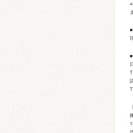
T
T
1