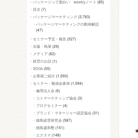
パッケージって面白い weeklyノート
(85)
目次
(7)
パッケージマーケティング
(3,763)
パッケージマーケティングの動画解説
(47)
セミナー予定・報告
(527)
出版・執筆
(29)
メディア
(62)
経営のお話
(1)
SDGs
(55)
お客様ご紹介
(1,593)
セミナー・勉強会参加
(1,094)
倫理法人会
(6)
コトマーケティング協会
(3)
ブログセミナー
(4)
ブランド・マネージャー認定協会
(31)
徳島経営研究会
(587)
徳島盛和塾
(151)
エクスマ
(148)