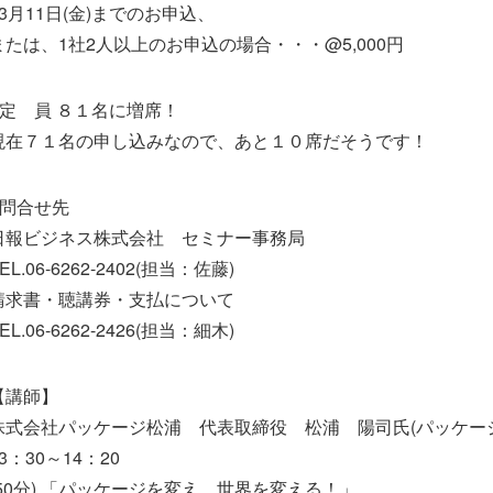
※3月11日(金)までのお申込、
または、1社2人以上のお申込の場合・・・@5,000円
■定 員 ８１名に増席！
現在７１名の申し込みなので、あと１０席だそうです！
■問合せ先
日報ビジネス株式会社 セミナー事務局
EL.06-6262-2402(担当：佐藤)
請求書・聴講券・支払について
EL.06-6262-2426(担当：細木)
【講師】
株式会社パッケージ松浦 代表取締役 松浦 陽司氏(パッケージマ
3：30～14：20
(50分) 「パッケージを変え、世界を変える！」