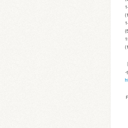
1
(
1
1
h