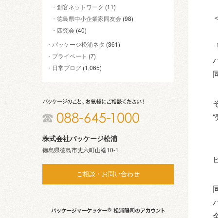
創客ネットワーク
(11)
徳島県中小企業家同友会
(98)
四究会
(40)
パッケージ松浦ネタ
(361)
プライベート
(7)
日常ブログ
(1,065)
株式会社パッケージ松浦
徳島県徳島市丈六町山端10-1
ご相談・お問い合わせ