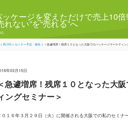
パッケージを変えただけで売上10倍!
“売れない”を“売れる”へ
OG
>
BLOG
>
セミナー予定・報告
>
＜急遽増席！残席１０となった大阪でのパッケージマーケティン
016年03月15日
＜急遽増席！残席１０となった大阪
ィングセミナー＞
２０１６年３月２９日（火）に開催される大阪での私のセミナ