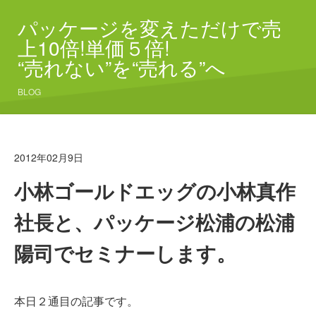
パッケージを変えただけで売
上10倍!単価５倍!
“売れない”を“売れる”へ
BLOG
2012年02月9日
小林ゴールドエッグの小林真作
社長と、パッケージ松浦の松浦
陽司でセミナーします。
本日２通目の記事です。