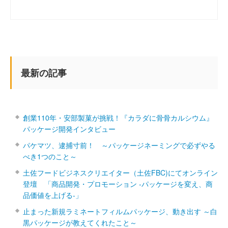
最新の記事
創業110年・安部製菓が挑戦！『カラダに骨骨カルシウム』
パッケージ開発インタビュー
パケマツ、逮捕寸前！ ～パッケージネーミングで必ずやる
べき1つのこと～
土佐フードビジネスクリエイター（土佐FBC)にてオンライン
登壇 「商品開発・プロモーション ‐パッケージを変え、商
品価値を上げる‐」
止まった新規ラミネートフィルムパッケージ、動き出す ～白
黒パッケージが教えてくれたこと～