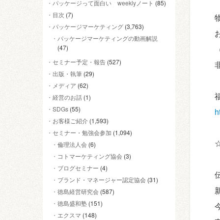
パッケージって面白い weeklyノート
(85)
目次
(7)
パッケージマーケティング
(3,763)
パッケージマーケティングの動画解説
(47)
セミナー予定・報告
(527)
出版・執筆
(29)
メディア
(62)
経営のお話
(1)
SDGs
(55)
h
お客様ご紹介
(1,593)
セミナー・勉強会参加
(1,094)
倫理法人会
(6)
コトマーケティング協会
(3)
ブログセミナー
(4)
ブランド・マネージャー認定協会
(31)
徳島経営研究会
(587)
徳島盛和塾
(151)
エクスマ
(148)