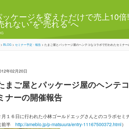
パッケージを変えただけで売上10倍!
“売れない”を“売れる”へ
OG
>
BLOG
>
セミナー予定・報告
>
たまご屋とパッケージ屋のヘンテコなコラボで行われたセミナー
012年02月20日
たまご屋とパッケージ屋のヘンテ
ミナーの開催報告
２月１６日に行われた小林ゴールドエッグさんとのコラボセミ
（前半
http://ameblo.jp/p-matsuura/entry-11167500372.html
）