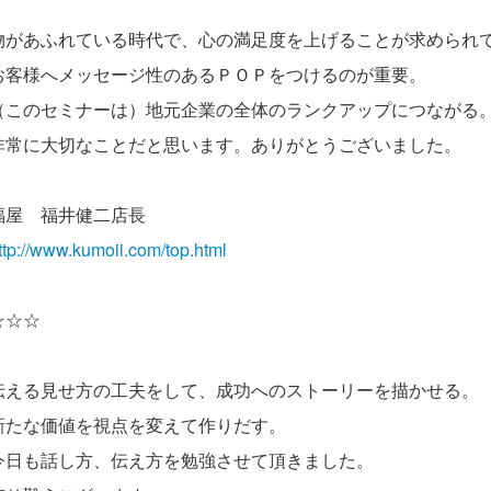
物があふれている時代で、心の満足度を上げることが求められ
お客様へメッセージ性のあるＰＯＰをつけるのが重要。
（このセミナーは）地元企業の全体のランクアップにつながる
非常に大切なことだと思います。ありがとうございました。
福屋 福井健二店長
ttp://www.kumoii.com/top.html
☆☆☆
伝える見せ方の工夫をして、成功へのストーリーを描かせる。
新たな価値を視点を変えて作りだす。
今日も話し方、伝え方を勉強させて頂きました。