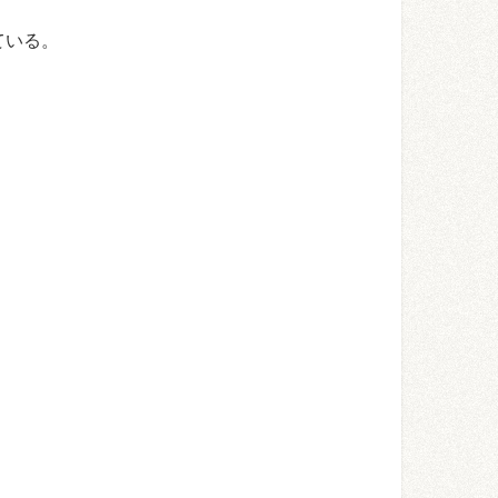
ている。
。