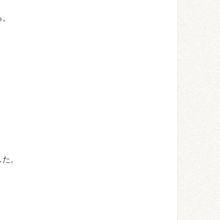
る。
した。