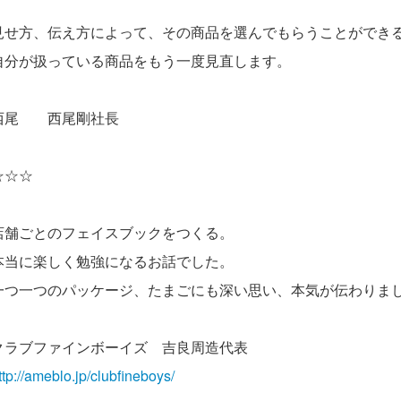
見せ方、伝え方によって、その商品を選んでもらうことができ
自分が扱っている商品をもう一度見直します。
西尾 西尾剛社長
☆☆☆
店舗ごとのフェイスブックをつくる。
本当に楽しく勉強になるお話でした。
一つ一つのパッケージ、たまごにも深い思い、本気が伝わりま
クラブファインボーイズ 吉良周造代表
ttp://ameblo.jp/clubfineboys/