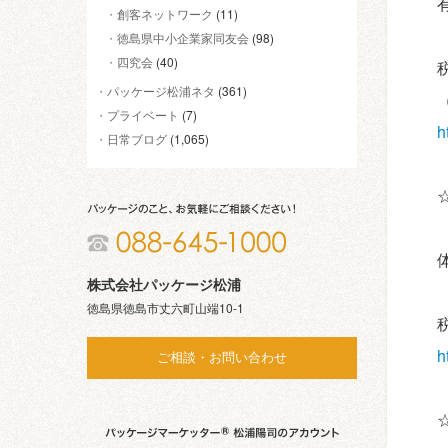
創客ネットワーク
(11)
徳島県中小企業家同友会
(98)
四究会
(40)
パッケージ松浦ネタ
(361)
プライベート
(7)
h
日常ブログ
(1,065)
株式会社パッケージ松浦
徳島県徳島市丈六町山端10-1
h
ご相談・お問い合わせ