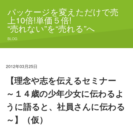
パッケージを変えただけで売
上10倍!単価５倍!
“売れない”を“売れる”へ
BLOG
2012年03月25日
【理念や志を伝えるセミナー
～１４歳の少年少女に伝わるよ
うに語ると、社員さんに伝わる
～】（仮）