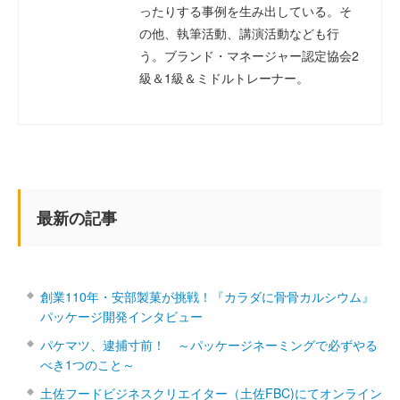
ったりする事例を生み出している。そ
の他、執筆活動、講演活動なども行
う。ブランド・マネージャー認定協会2
級＆1級＆ミドルトレーナー。
最新の記事
創業110年・安部製菓が挑戦！『カラダに骨骨カルシウム』
パッケージ開発インタビュー
パケマツ、逮捕寸前！ ～パッケージネーミングで必ずやる
べき1つのこと～
土佐フードビジネスクリエイター（土佐FBC)にてオンライン