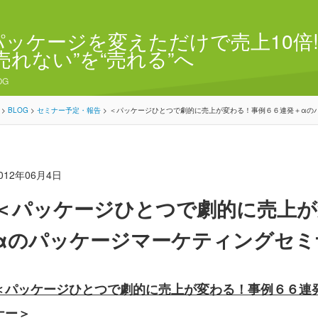
パッケージを変えただけで売上10倍!
“売れない”を“売れる”へ
OG
>
BLOG
>
セミナー予定・報告
>
＜パッケージひとつで劇的に売上が変わる！事例６６連発＋αの
012年06月4日
＜パッケージひとつで劇的に売上が
αのパッケージマーケティングセミ
＜パッケージひとつで劇的に売上が変わる！事例６６連
ナー＞