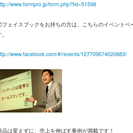
ttp://www.formpro.jp/form.php?fid=51598
②フェイスブックをお持ちの方は、こちらのイベントペ
す。
ttp://www.facebook.com/#!/events/127709674020883/
商品は変えずに、売上を伸ばす事例が満載です！