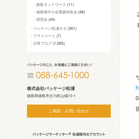
創客ネットワーク
(11)
徳島県中小企業家同友会
(98)
四究会
(40)
パッケージ松浦ネタ
(361)
プライベート
(7)
日常ブログ
(1,065)
h
株式会社パッケージ松浦
徳島県徳島市丈六町山端10-1
0
ご相談・お問い合わせ