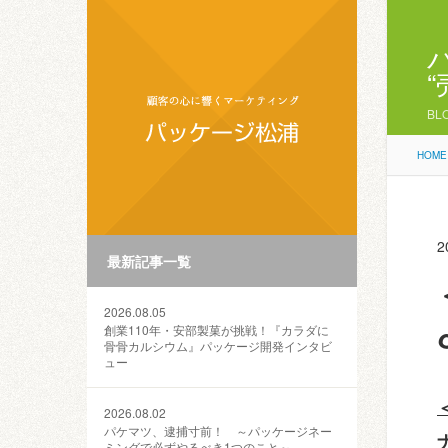
BL
HOME
2
最新記事一覧
2026.08.05
創業110年・安部製菓が挑戦！『カラダに
骨骨カルシウム』パッケージ開発インタビ
ュー
2026.08.02
パケマツ、逮捕寸前！ ～パッケージネー
ミングで必ずやるべき1つのこと～