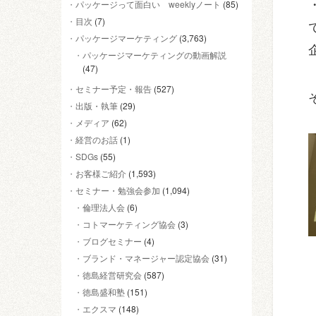
パッケージって面白い weeklyノート
(85)
目次
(7)
パッケージマーケティング
(3,763)
パッケージマーケティングの動画解説
(47)
セミナー予定・報告
(527)
出版・執筆
(29)
メディア
(62)
経営のお話
(1)
SDGs
(55)
お客様ご紹介
(1,593)
セミナー・勉強会参加
(1,094)
倫理法人会
(6)
コトマーケティング協会
(3)
ブログセミナー
(4)
ブランド・マネージャー認定協会
(31)
徳島経営研究会
(587)
徳島盛和塾
(151)
エクスマ
(148)