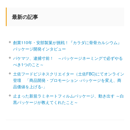
最新の記事
創業110年・安部製菓が挑戦！『カラダに骨骨カルシウム』
パッケージ開発インタビュー
パケマツ、逮捕寸前！ ～パッケージネーミングで必ずやる
べき1つのこと～
土佐フードビジネスクリエイター（土佐FBC)にてオンライン
登壇 「商品開発・プロモーション ‐パッケージを変え、商
品価値を上げる‐」
止まった新規ラミネートフィルムパッケージ、動き出す ～白
黒パッケージが教えてくれたこと～