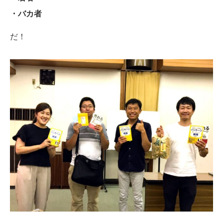
・バカ者
だ！