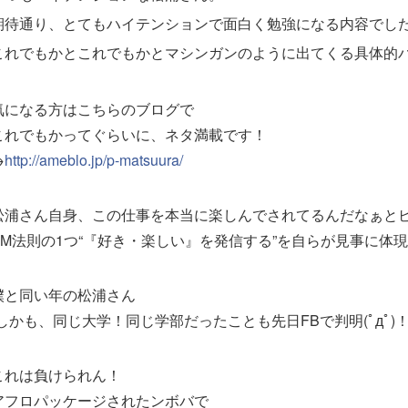
期待通り、とてもハイテンションで面白く勉強になる内容でし
これでもかとこれでもかとマシンガンのように出てくる具体的パッ
気になる方はこちらのブログで
これでもかってぐらいに、ネタ満載です！
→
http://ameblo.jp/p-matsuura/
松浦さん自身、この仕事を本当に楽しんでされてるんだなぁと
PM法則の1つ“『好き・楽しい』を発信する”を自らが見事に体現されて
僕と同い年の松浦さん
(しかも、同じ大学！同じ学部だったことも先日FBで判明(ﾟдﾟ)！
これは負けられん！
アフロパッケージされたンボバで