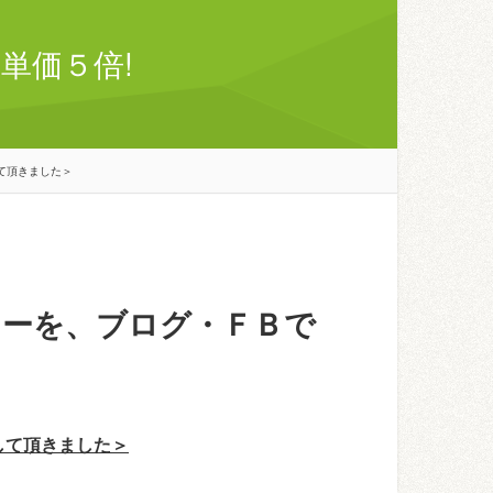
単価５倍!
て頂きました＞
ナーを、ブログ・ＦＢで
して頂きました＞