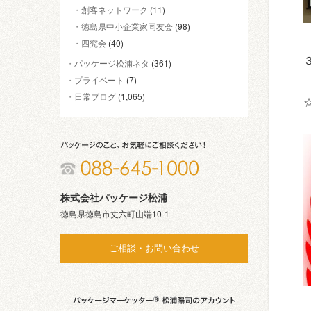
創客ネットワーク
(11)
徳島県中小企業家同友会
(98)
四究会
(40)
パッケージ松浦ネタ
(361)
プライベート
(7)
日常ブログ
(1,065)
株式会社パッケージ松浦
徳島県徳島市丈六町山端10-1
ご相談・お問い合わせ