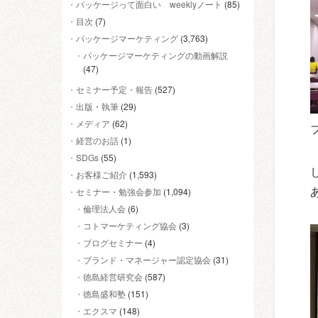
パッケージって面白い weeklyノート
(85)
目次
(7)
パッケージマーケティング
(3,763)
パッケージマーケティングの動画解説
(47)
セミナー予定・報告
(527)
出版・執筆
(29)
メディア
(62)
経営のお話
(1)
SDGs
(55)
お客様ご紹介
(1,593)
セミナー・勉強会参加
(1,094)
倫理法人会
(6)
コトマーケティング協会
(3)
ブログセミナー
(4)
ブランド・マネージャー認定協会
(31)
徳島経営研究会
(587)
徳島盛和塾
(151)
エクスマ
(148)