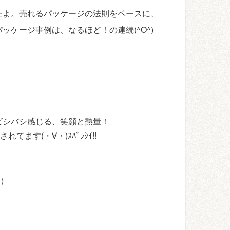
たよ。売れるパッケージの法則をベースに、
ケージ事例は、なるほど！の連続(^O^)
ビシバシ感じる、笑顔と熱量！
ます(・∀・)ｽﾊﾞﾗｼｲ!!
)