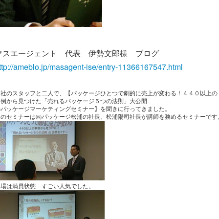
マスエージェント 代表 伊勢文郎様 ブログ
ttp://ameblo.jp/masagent-ise/entry-11366167547.html
当社のスタッフと二人で、【パッケージひとつで劇的に売上が変わる！４４０以上の
事例から見つけた「売れるパッケージ５つの法則」大公開
のパッケージマーケティングセミナー】を聞きに行ってきました。
このセミナーは㈱パッケージ松浦の社長、松浦陽司社長が講師を務めるセミナーです
会場は満員状態…すごい人気でした。