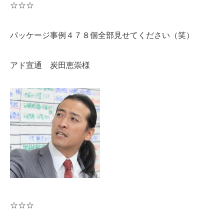
☆☆☆
パッケージ事例４７８個全部見せてください（笑）
アド宣通 炭田恵崇様
☆☆☆