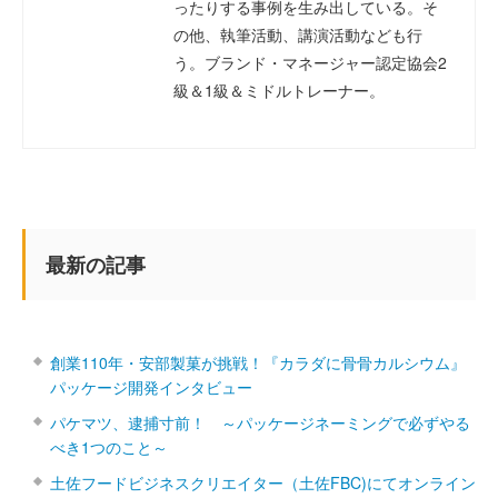
ったりする事例を生み出している。そ
の他、執筆活動、講演活動なども行
う。ブランド・マネージャー認定協会2
級＆1級＆ミドルトレーナー。
最新の記事
創業110年・安部製菓が挑戦！『カラダに骨骨カルシウム』
パッケージ開発インタビュー
パケマツ、逮捕寸前！ ～パッケージネーミングで必ずやる
べき1つのこと～
土佐フードビジネスクリエイター（土佐FBC)にてオンライン