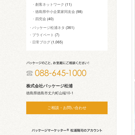
創客ネットワーク
(11)
徳島県中小企業家同友会
(98)
四究会
(40)
パッケージ松浦ネタ
(361)
プライベート
(7)
日常ブログ
(1,065)
株式会社パッケージ松浦
徳島県徳島市丈六町山端10-1
ご相談・お問い合わせ