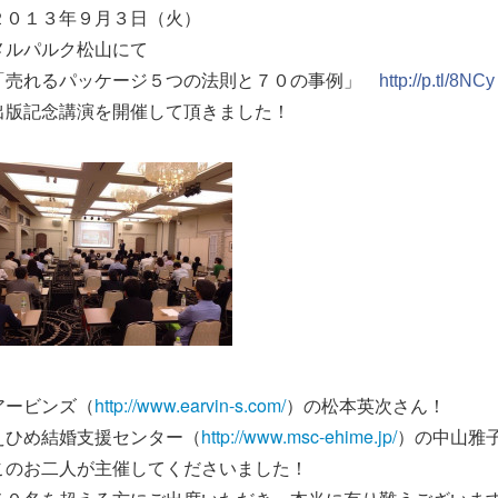
２０１３年９月３日（火）
メルパルク松山にて
「売れるパッケージ５つの法則と７０の事例」
http://p.tl/8NCy
出版記念講演を開催して頂きました！
アービンズ（
http://www.earvin-s.com/
）の松本英次さん！
えひめ結婚支援センター（
http://www.msc-ehime.jp/
）の中山雅
このお二人が主催してくださいました！