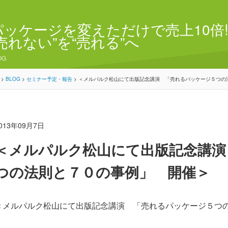
パッケージを変えただけで売上10倍!
“売れない”を“売れる”へ
OG
>
BLOG
>
セミナー予定・報告
>
＜メルパルク松山にて出版記念講演 「売れるパッケージ５つの
013年09月7日
＜メルパルク松山にて出版記念講演
つの法則と７０の事例」 開催＞
＜メルパルク松山にて出版記念講演 「売れるパッケージ５つ