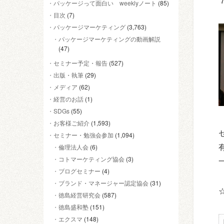
パッケージって面白い weeklyノート
(85)
目次
(7)
パッケージマーケティング
(3,763)
パッケージマーケティングの動画解説
(47)
セミナー予定・報告
(527)
出版・執筆
(29)
メディア
(62)
経営のお話
(1)
SDGs
(55)
お客様ご紹介
(1,593)
セミナー・勉強会参加
(1,094)
倫理法人会
(6)
コトマーケティング協会
(3)
ブログセミナー
(4)
ブランド・マネージャー認定協会
(31)
徳島経営研究会
(587)
徳島盛和塾
(151)
エクスマ
(148)