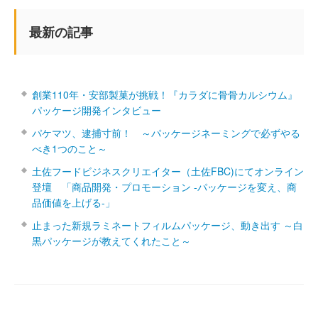
最新の記事
創業110年・安部製菓が挑戦！『カラダに骨骨カルシウム』
パッケージ開発インタビュー
パケマツ、逮捕寸前！ ～パッケージネーミングで必ずやる
べき1つのこと～
土佐フードビジネスクリエイター（土佐FBC)にてオンライン
登壇 「商品開発・プロモーション ‐パッケージを変え、商
品価値を上げる‐」
止まった新規ラミネートフィルムパッケージ、動き出す ～白
黒パッケージが教えてくれたこと～