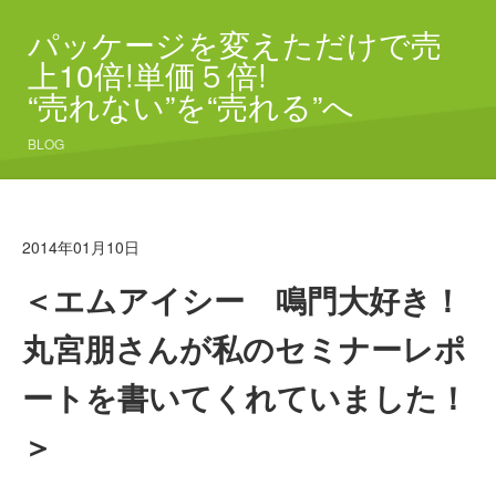
パッケージを変えただけで売
上10倍!単価５倍!
“売れない”を“売れる”へ
BLOG
2014年01月10日
＜エムアイシー 鳴門大好き！
丸宮朋さんが私のセミナーレポ
ートを書いてくれていました！
＞