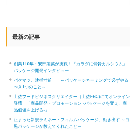
最新の記事
創業110年・安部製菓が挑戦！『カラダに骨骨カルシウム』
パッケージ開発インタビュー
パケマツ、逮捕寸前！ ～パッケージネーミングで必ずやる
べき1つのこと～
土佐フードビジネスクリエイター（土佐FBC)にてオンライン
登壇 「商品開発・プロモーション ‐パッケージを変え、商
品価値を上げる‐」
止まった新規ラミネートフィルムパッケージ、動き出す ～白
黒パッケージが教えてくれたこと～