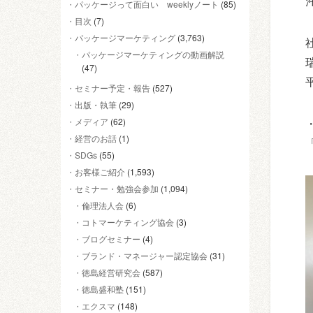
パッケージって面白い weeklyノート
(85)
目次
(7)
パッケージマーケティング
(3,763)
パッケージマーケティングの動画解説
(47)
セミナー予定・報告
(527)
出版・執筆
(29)
メディア
(62)
経営のお話
(1)
SDGs
(55)
お客様ご紹介
(1,593)
セミナー・勉強会参加
(1,094)
倫理法人会
(6)
コトマーケティング協会
(3)
ブログセミナー
(4)
ブランド・マネージャー認定協会
(31)
徳島経営研究会
(587)
徳島盛和塾
(151)
エクスマ
(148)