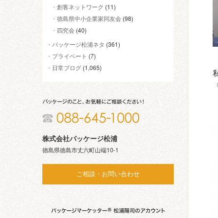
創客ネットワーク
(11)
徳島県中小企業家同友会
(98)
四究会
(40)
パッケージ松浦ネタ
(361)
プライベート
(7)
日常ブログ
(1,065)
株式会社パッケージ松浦
徳島県徳島市丈六町山端10-1
ご相談・お問い合わせ