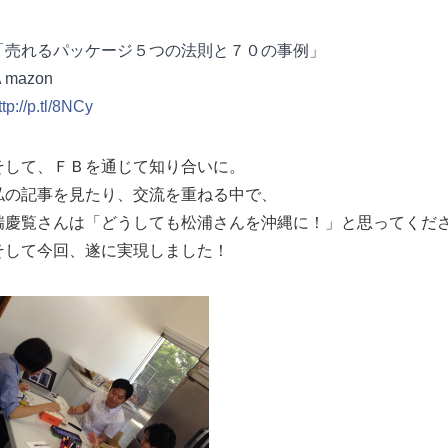
「売れるパッケージ５つの法則と７０の事例」
mazon
ttp://p.tl/8NCy
そして、ＦＢを通じて知り合いに。
私の記事を見たり、交流を重ねる中で、
瑞慶覧さんは「どうしても松浦さんを沖縄に！」と思ってくだ
そして今回、遂に実現しました！