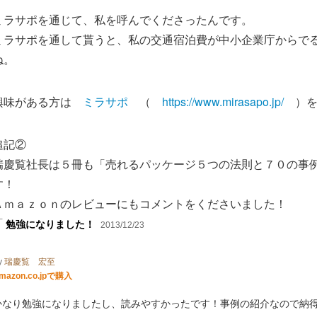
ミラサポを通じて、私を呼んでくださったんです。
ミラサポを通して貰うと、私の交通宿泊費が中小企業庁からで
ね。
興味がある方は
ミラサポ
（
https://www.mirasapo.jp/
）を
追記②
瑞慶覧社長は５冊も「売れるパッケージ５つの法則と７０の事
す！
Ａｍａｚｏｎのレビューにもコメントをくださいました！
「
勉強になりました！
2013/12/23
y
瑞慶覧 宏至
mazon.co.jpで購入
かなり勉強になりましたし、読みやすかったです！事例の紹介なので納