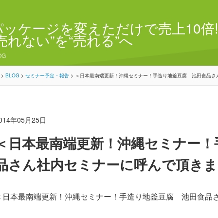
パッケージを変えただけで売上10倍!
“売れない”を“売れる”へ
OG
>
BLOG
>
セミナー予定・報告
>
＜日本最南端更新！沖縄セミナー！手造り地釜豆腐 池田食品さ
014年05月25日
＜日本最南端更新！沖縄セミナー！
品さん社内セミナーに呼んで頂きま
＜日本最南端更新！沖縄セミナー！手造り地釜豆腐 池田食品