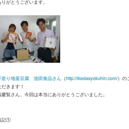
ありがとうございます。
手造り地釜豆腐 池田食品さん
（
http://ikedasyokuhin.com/
）の
ただきます！
瑞慶覧さん、今回は本当にありがとうございました。
追記①