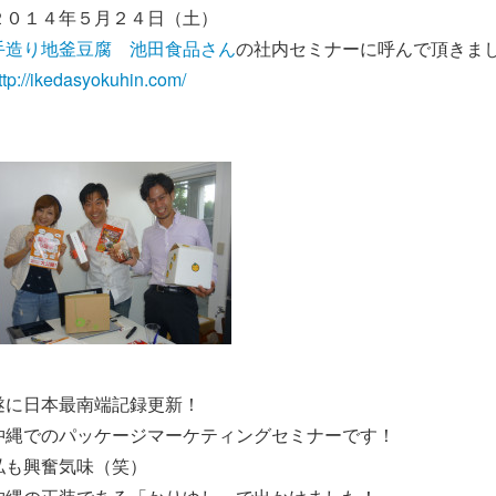
２０１４年５月２４日（土）
手造り地釜豆腐 池田食品さん
の社内セミナーに呼んで頂きま
ttp://ikedasyokuhin.com/
遂に日本最南端記録更新！
沖縄でのパッケージマーケティングセミナーです！
私も興奮気味（笑）