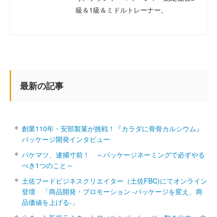
級＆1級＆ミドルトレーナー。
最新の記事
創業110年・安部製菓が挑戦！『カラダに骨骨カルシウム』
パッケージ開発インタビュー
パケマツ、逮捕寸前！ ～パッケージネーミングで必ずやる
べき1つのこと～
土佐フードビジネスクリエイター（土佐FBC)にてオンライン
登壇 「商品開発・プロモーション ‐パッケージを変え、商
品価値を上げる‐」