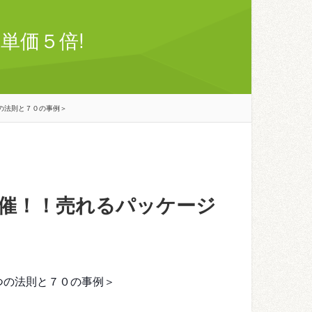
単価５倍!
の法則と７０の事例＞
催！！売れるパッケージ
つの法則と７０の事例＞