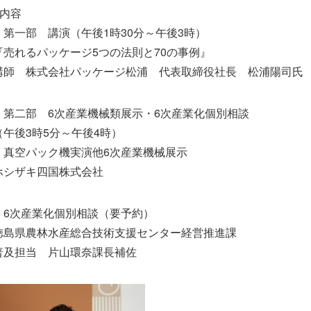
●内容
・第一部 講演（午後1時30分～午後3時）
『売れるパッケージ5つの法則と70の事例』
講師 株式会社パッケージ松浦 代表取締役社長 松浦陽
司氏
・第二部 6次産業機械類展示・6次産業化個別相談
（午後3時5分～午後4時）
・真空パック機実演他6次産業機械展示
ホシザキ四国株式会社
・6次産業化個別相談（要予約）
徳島県農林水産総合技術支援センター経営推進課
普及担当 片山環奈課長補佐