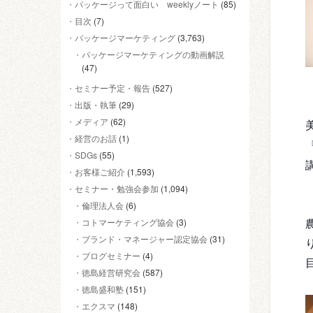
パッケージって面白い weeklyノート
(85)
目次
(7)
パッケージマーケティング
(3,763)
パッケージマーケティングの動画解説
(47)
セミナー予定・報告
(527)
出版・執筆
(29)
メディア
(62)
経営のお話
(1)
SDGs
(55)
お客様ご紹介
(1,593)
セミナー・勉強会参加
(1,094)
倫理法人会
(6)
コトマーケティング協会
(3)
ブランド・マネージャー認定協会
(31)
ブログセミナー
(4)
徳島経営研究会
(587)
徳島盛和塾
(151)
エクスマ
(148)