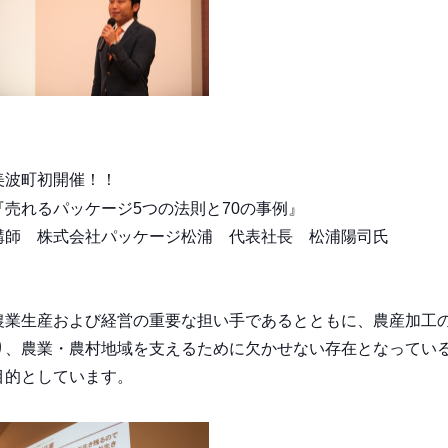
美波町初開催！！
『売れるパッケージ5つの法則と70の事例』
講師 株式会社パッケージ松浦 代表社長 松浦陽司氏
農業生産および経営の重要な担い手であるとともに、農産
加工
り、農業
・農村地域を支えるために欠かせない存在となってい
目的としています
。