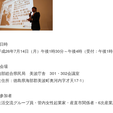
●日時
平成26年7月14日（月）午後1時30分～午後4時（
受付：午後1
●会場
南部総合県民局 美波庁舎 301・302会議室
（住所：徳島県海部郡美波町奥河内字才天17-1）
●参加者
生活交流グループ員・管内女性起業家・産直市関係者・6
次産業