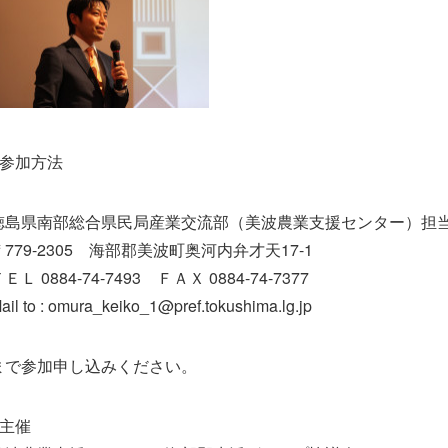
●参加方法
徳島県南部総合県民局産業交流部（美波農業支援センター
）担
〒779-2305 海部郡美波町奥河内弁才天17-1
ＥＬ 0884-74-7493 ＦＡＸ 0884-74-7377
ail to : omura_keiko_1@pref.tokushi
ma.lg.jp
まで参加申し込みください。
●主催