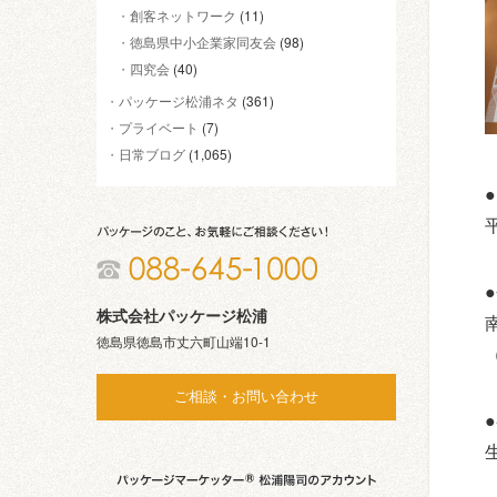
創客ネットワーク
(11)
徳島県中小企業家同友会
(98)
四究会
(40)
パッケージ松浦ネタ
(361)
プライベート
(7)
日常ブログ
(1,065)
株式会社パッケージ松浦
徳島県徳島市丈六町山端10-1
ご相談・お問い合わせ