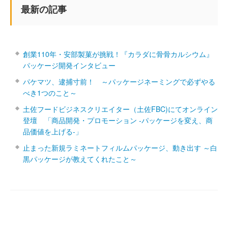
最新の記事
創業110年・安部製菓が挑戦！『カラダに骨骨カルシウム』
パッケージ開発インタビュー
パケマツ、逮捕寸前！ ～パッケージネーミングで必ずやる
べき1つのこと～
土佐フードビジネスクリエイター（土佐FBC)にてオンライン
登壇 「商品開発・プロモーション ‐パッケージを変え、商
品価値を上げる‐」
止まった新規ラミネートフィルムパッケージ、動き出す ～白
黒パッケージが教えてくれたこと～