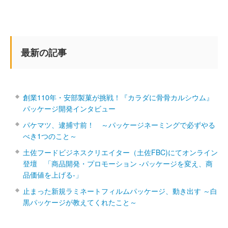
最新の記事
創業110年・安部製菓が挑戦！『カラダに骨骨カルシウム』
パッケージ開発インタビュー
パケマツ、逮捕寸前！ ～パッケージネーミングで必ずやる
べき1つのこと～
土佐フードビジネスクリエイター（土佐FBC)にてオンライン
登壇 「商品開発・プロモーション ‐パッケージを変え、商
品価値を上げる‐」
止まった新規ラミネートフィルムパッケージ、動き出す ～白
黒パッケージが教えてくれたこと～