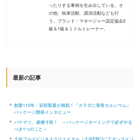
ったりする事例を生み出している。そ
の他、執筆活動、講演活動なども行
う。ブランド・マネージャー認定協会2
級＆1級＆ミドルトレーナー。
最新の記事
創業110年・安部製菓が挑戦！『カラダに骨骨カルシウム』
パッケージ開発インタビュー
パケマツ、逮捕寸前！ ～パッケージネーミングで必ずやる
べき1つのこと～
土佐フードビジネスクリエイター（土佐FBC)にてオンライン