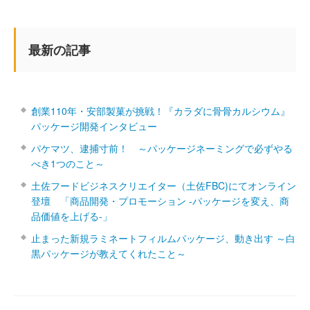
最新の記事
創業110年・安部製菓が挑戦！『カラダに骨骨カルシウム』
パッケージ開発インタビュー
パケマツ、逮捕寸前！ ～パッケージネーミングで必ずやる
べき1つのこと～
土佐フードビジネスクリエイター（土佐FBC)にてオンライン
登壇 「商品開発・プロモーション ‐パッケージを変え、商
品価値を上げる‐」
止まった新規ラミネートフィルムパッケージ、動き出す ～白
黒パッケージが教えてくれたこと～