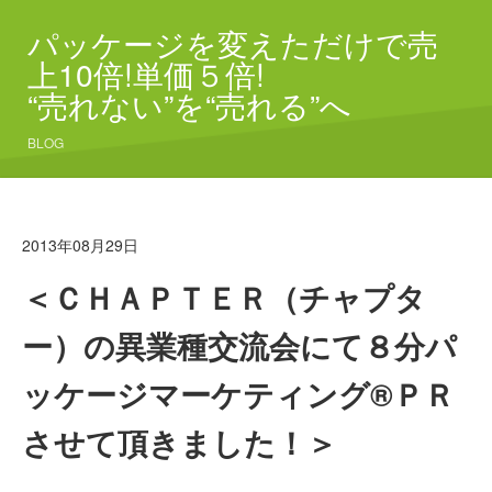
パッケージを変えただけで売
上10倍!単価５倍!
“売れない”を“売れる”へ
BLOG
2013年08月29日
＜ＣＨＡＰＴＥＲ（チャプタ
ー）の異業種交流会にて８分パ
ッケージマーケティング®ＰＲ
させて頂きました！＞