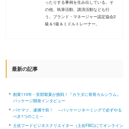
ったりする事例を生み出している。そ
の他、執筆活動、講演活動なども行
う。ブランド・マネージャー認定協会2
級＆1級＆ミドルトレーナー。
最新の記事
創業110年・安部製菓が挑戦！『カラダに骨骨カルシウム』
パッケージ開発インタビュー
パケマツ、逮捕寸前！ ～パッケージネーミングで必ずやる
べき1つのこと～
土佐フードビジネスクリエイター（土佐FBC)にてオンライン