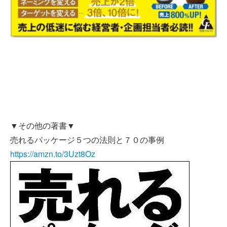
▼その他の著書▼
売れるパッケージ５つの法則と７０の事例
https://amzn.to/3Uzt8Oz