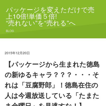
パッケージを変えただけで売
上10倍!単価５倍!
“売れない”を“売れる”へ
BLOG
2015年12月20日
【パッケージから生まれた徳島
の新ゆるキャラ？？？・・・そ
れは「豆腐野郎」！徳島在住の
人は今週放送している「たまた
ま金曜日」を見逃すな！】