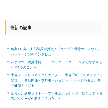
最新の記事
創業110年・安部製菓が挑戦！『カラダに骨骨カルシウム』
パッケージ開発インタビュー
パケマツ、逮捕寸前！ ～パッケージネーミングで必ずやる
べき1つのこと～
土佐フードビジネスクリエイター（土佐FBC)にてオンライン
登壇 「商品開発・プロモーション ‐パッケージを変え、商
品価値を上げる‐」
止まった新規ラミネートフィルムパッケージ、動き出す ～白
黒パッケージが教えてくれたこと～