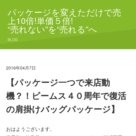
パッケージを変えただけで売
上10倍!単価５倍!
“売れない”を“売れる”へ
BLOG
2016年04月7日
【パッケージ一つで来店動
機？！ビームス４０周年で復活
の肩掛けバッグパッケージ】
おはようございます。