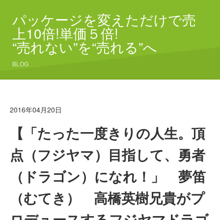
パッケージを変えただけで売
上10倍!単価５倍!
“売れない”を“売れる”へ
BLOG
2016年04月20日
【「たった一度きりの人生。頂
点（フジヤマ）目指して、勇者
（ドラゴン）になれ！」 夢笛
（むてき） 高橋英樹兄貴がプ
ロデュースするフジヤマドラゴ