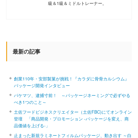
級＆1級＆ミドルトレーナー。
最新の記事
創業110年・安部製菓が挑戦！『カラダに骨骨カルシウム』
パッケージ開発インタビュー
パケマツ、逮捕寸前！ ～パッケージネーミングで必ずやる
べき1つのこと～
土佐フードビジネスクリエイター（土佐FBC)にてオンライン
登壇 「商品開発・プロモーション ‐パッケージを変え、商
品価値を上げる‐」
止まった新規ラミネートフィルムパッケージ、動き出す ～白