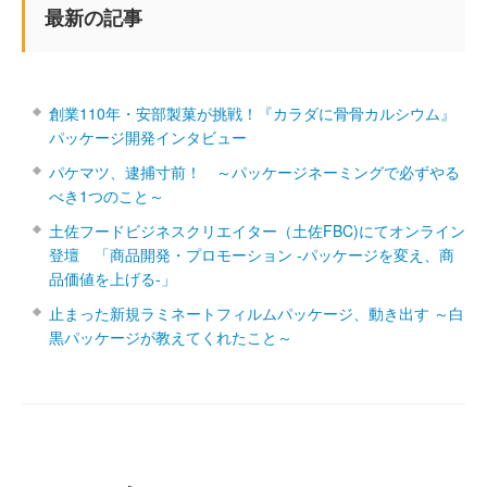
最新の記事
創業110年・安部製菓が挑戦！『カラダに骨骨カルシウム』
パッケージ開発インタビュー
パケマツ、逮捕寸前！ ～パッケージネーミングで必ずやる
べき1つのこと～
土佐フードビジネスクリエイター（土佐FBC)にてオンライン
登壇 「商品開発・プロモーション ‐パッケージを変え、商
品価値を上げる‐」
止まった新規ラミネートフィルムパッケージ、動き出す ～白
黒パッケージが教えてくれたこと～