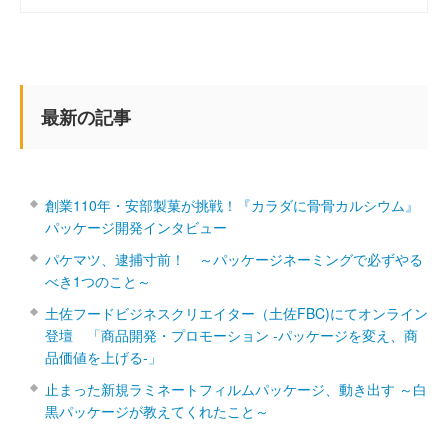
最新の記事
創業110年・安部製菓が挑戦！『カラダに骨骨カルシウム』
パッケージ開発インタビュー
パケマツ、逮捕寸前！ ～パッケージネーミングで必ずやる
べき1つのこと～
土佐フードビジネスクリエイター（土佐FBC)にてオンライン
登壇 「商品開発・プロモーション ‐パッケージを変え、商
品価値を上げる‐」
止まった新規ラミネートフィルムパッケージ、動き出す ～白
黒パッケージが教えてくれたこと～