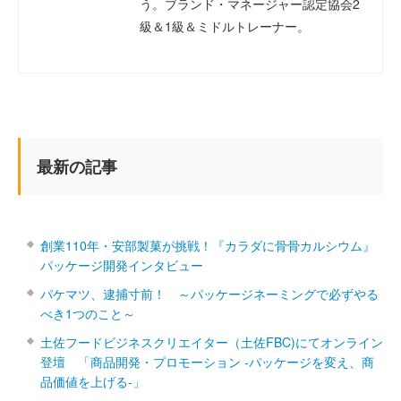
う。ブランド・マネージャー認定協会2
級＆1級＆ミドルトレーナー。
最新の記事
創業110年・安部製菓が挑戦！『カラダに骨骨カルシウム』
パッケージ開発インタビュー
パケマツ、逮捕寸前！ ～パッケージネーミングで必ずやる
べき1つのこと～
土佐フードビジネスクリエイター（土佐FBC)にてオンライン
登壇 「商品開発・プロモーション ‐パッケージを変え、商
品価値を上げる‐」