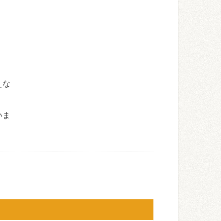
えな
いま