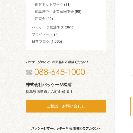
創客ネットワーク
(11)
徳島県中小企業家同友会
(98)
四究会
(40)
パッケージ松浦ネタ
(361)
プライベート
(7)
日常ブログ
(1,065)
株式会社パッケージ松浦
徳島県徳島市丈六町山端10-1
ご相談・お問い合わせ