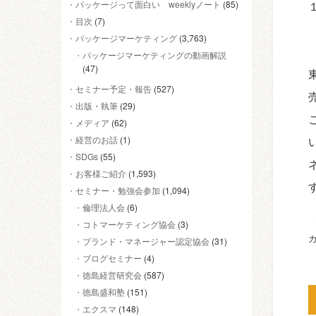
パッケージって面白い weeklyノート
(85)
目次
(7)
パッケージマーケティング
(3,763)
パッケージマーケティングの動画解説
(47)
セミナー予定・報告
(527)
出版・執筆
(29)
メディア
(62)
経営のお話
(1)
SDGs
(55)
お客様ご紹介
(1,593)
セミナー・勉強会参加
(1,094)
倫理法人会
(6)
コトマーケティング協会
(3)
カ
ブランド・マネージャー認定協会
(31)
ブログセミナー
(4)
徳島経営研究会
(587)
徳島盛和塾
(151)
エクスマ
(148)