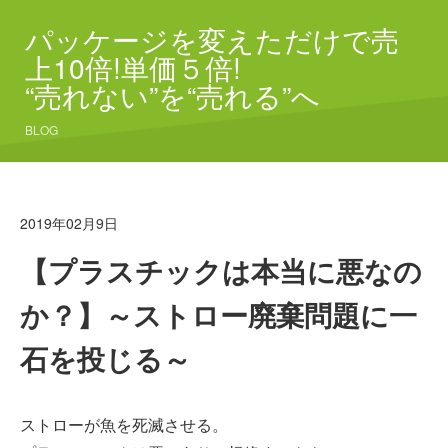
パッケージを変えただけで売
上10倍!単価５倍!
“売れない”を“売れる”へ
BLOG
2019年02月9日
【プラスチックは本当に悪なの
か？】～ストロー廃棄問題に一
石を投じる～
ストローが魚を死滅させる。