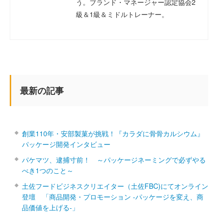
う。ブランド・マネージャー認定協会2
級＆1級＆ミドルトレーナー。
最新の記事
創業110年・安部製菓が挑戦！『カラダに骨骨カルシウム』
パッケージ開発インタビュー
パケマツ、逮捕寸前！ ～パッケージネーミングで必ずやる
べき1つのこと～
土佐フードビジネスクリエイター（土佐FBC)にてオンライン
登壇 「商品開発・プロモーション ‐パッケージを変え、商
品価値を上げる‐」