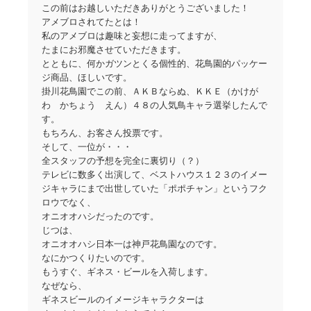
この前はお越しいただきありがとうございました！
アメブロされてたとは！
私のアメブロは趣味と妄想に走ってますが、
たまにお邪魔させていただきます。
とともに、何かガツンとくる個性的、花鳥園的パッケー
ジ商品、ほしいです。
掛川花鳥園でこの前、ＡＫＢならぬ、ＫＫＥ（かけが
わ かちょう えん）４８の人気鳥キャラ選挙したんで
す。
もちろん、お客さん投票です。
そして、一位が・・・
全スタッフの予想を完全に裏切り（？）
テレビに数多く出演して、ベストハウス１２３のイメー
ジキャラにまで出世していた「ポポチャン」というフク
ロウでなく、
オニオオハシだったのです。
じつは、
オニオオハシ日本一は神戸花鳥園なのです。
なにかつくりたいのです。
もうすぐ、ギネス・ビールを入荷します。
なぜなら、
ギネスビールのイメージキャラクターは