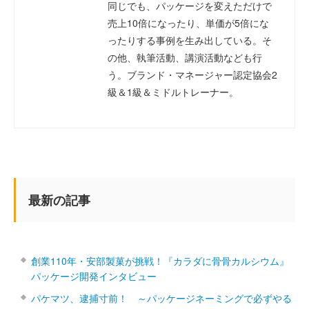
同じでも、パッケージを変えただけで
売上10倍になったり、単価が5倍にな
ったりする事例を生み出している。そ
の他、執筆活動、講演活動なども行
う。ブランド・マネージャー認定協会2
級＆1級＆ミドルトレーナー。
最新の記事
創業110年・安部製菓が挑戦！『カラダに骨骨カルシウム』
パッケージ開発インタビュー
パケマツ、逮捕寸前！ ～パッケージネーミングで必ずやる