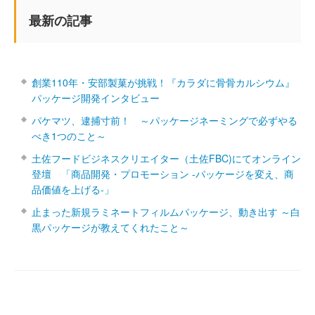
最新の記事
創業110年・安部製菓が挑戦！『カラダに骨骨カルシウム』
パッケージ開発インタビュー
パケマツ、逮捕寸前！ ～パッケージネーミングで必ずやる
べき1つのこと～
土佐フードビジネスクリエイター（土佐FBC)にてオンライン
登壇 「商品開発・プロモーション ‐パッケージを変え、商
品価値を上げる‐」
止まった新規ラミネートフィルムパッケージ、動き出す ～白
黒パッケージが教えてくれたこと～