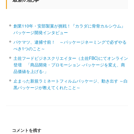
創業110年・安部製菓が挑戦！『カラダに骨骨カルシウム』
パッケージ開発インタビュー
パケマツ、逮捕寸前！ ～パッケージネーミングで必ずやる
べき1つのこと～
土佐フードビジネスクリエイター（土佐FBC)にてオンライン
登壇 「商品開発・プロモーション ‐パッケージを変え、商
品価値を上げる‐」
止まった新規ラミネートフィルムパッケージ、動き出す ～白
黒パッケージが教えてくれたこと～
コメントを残す