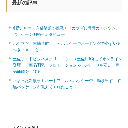
最新の記事
創業110年・安部製菓が挑戦！『カラダに骨骨カルシウム』
パッケージ開発インタビュー
パケマツ、逮捕寸前！ ～パッケージネーミングで必ずやる
べき1つのこと～
土佐フードビジネスクリエイター（土佐FBC)にてオンライン
登壇 「商品開発・プロモーション ‐パッケージを変え、商
品価値を上げる‐」
止まった新規ラミネートフィルムパッケージ、動き出す ～白
黒パッケージが教えてくれたこと～
コメントを残す