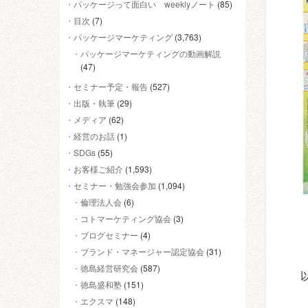
パッケージって面白い weeklyノート
(85)
目次
(7)
パッケージマーケティング
(3,763)
パッケージマーケティングの動画解説
(47)
セミナー予定・報告
(527)
出版・執筆
(29)
メディア
(62)
経営のお話
(1)
SDGs
(55)
お客様ご紹介
(1,593)
セミナー・勉強会参加
(1,094)
倫理法人会
(6)
コトマーケティング協会
(3)
ブログセミナー
(4)
ブランド・マネージャー認定協会
(31)
徳島経営研究会
(587)
徳島盛和塾
(151)
エクスマ
(148)