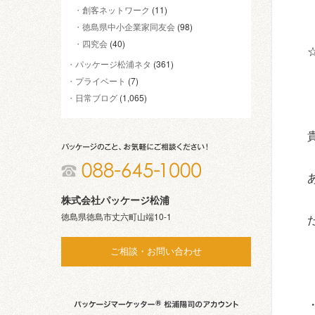
創客ネットワーク
(11)
徳島県中小企業家同友会
(98)
四究会
(40)
パッケージ松浦ネタ
(361)
プライベート
(7)
日常ブログ
(1,065)
株式会社パッケージ松浦
徳島県徳島市丈六町山端10-1
ご相談・お問い合わせ