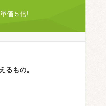
単価５倍!
えるもの。