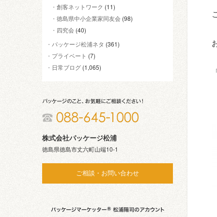
創客ネットワーク
(11)
徳島県中小企業家同友会
(98)
四究会
(40)
パッケージ松浦ネタ
(361)
プライベート
(7)
日常ブログ
(1,065)
株式会社パッケージ松浦
徳島県徳島市丈六町山端10-1
ご相談・お問い合わせ