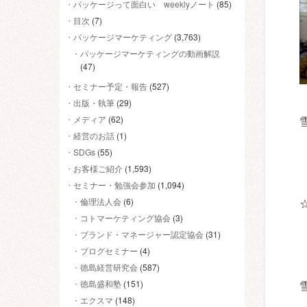
パッケージって面白い weeklyノート
(85)
目次
(7)
パッケージマーケティング
(3,763)
パッケージマーケティングの動画解説
(47)
セミナー予定・報告
(527)
出版・執筆
(29)
メディア
(62)
経営のお話
(1)
SDGs
(55)
お客様ご紹介
(1,593)
セミナー・勉強会参加
(1,094)
倫理法人会
(6)
コトマーケティング協会
(3)
ブランド・マネージャー認定協会
(31)
ブログセミナー
(4)
徳島経営研究会
(587)
徳島盛和塾
(151)
エクスマ
(148)