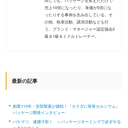
同じでも、パッケージを変えただけで
売上10倍になったり、単価が5倍にな
ったりする事例を生み出している。そ
の他、執筆活動、講演活動なども行
う。ブランド・マネージャー認定協会2
級＆1級＆ミドルトレーナー。
最新の記事
創業110年・安部製菓が挑戦！『カラダに骨骨カルシウム』
パッケージ開発インタビュー
パケマツ、逮捕寸前！ ～パッケージネーミングで必ずやる
べき1つのこと～