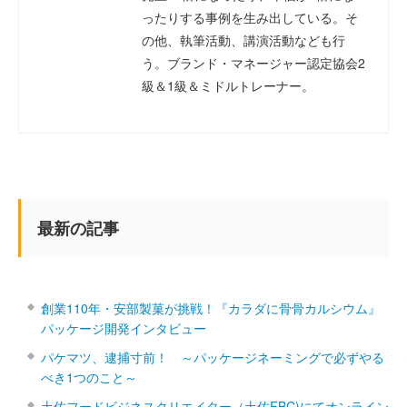
ったりする事例を生み出している。そ
の他、執筆活動、講演活動なども行
う。ブランド・マネージャー認定協会2
級＆1級＆ミドルトレーナー。
最新の記事
創業110年・安部製菓が挑戦！『カラダに骨骨カルシウム』
パッケージ開発インタビュー
パケマツ、逮捕寸前！ ～パッケージネーミングで必ずやる
べき1つのこと～
土佐フードビジネスクリエイター（土佐FBC)にてオンライン