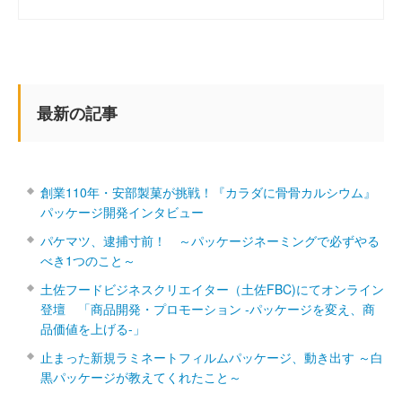
最新の記事
創業110年・安部製菓が挑戦！『カラダに骨骨カルシウム』
パッケージ開発インタビュー
パケマツ、逮捕寸前！ ～パッケージネーミングで必ずやる
べき1つのこと～
土佐フードビジネスクリエイター（土佐FBC)にてオンライン
登壇 「商品開発・プロモーション ‐パッケージを変え、商
品価値を上げる‐」
止まった新規ラミネートフィルムパッケージ、動き出す ～白
黒パッケージが教えてくれたこと～