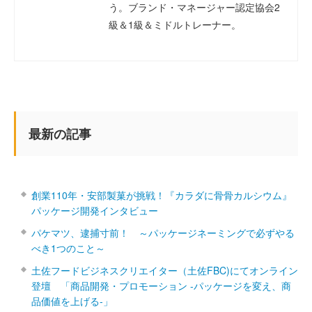
う。ブランド・マネージャー認定協会2
級＆1級＆ミドルトレーナー。
最新の記事
創業110年・安部製菓が挑戦！『カラダに骨骨カルシウム』
パッケージ開発インタビュー
パケマツ、逮捕寸前！ ～パッケージネーミングで必ずやる
べき1つのこと～
土佐フードビジネスクリエイター（土佐FBC)にてオンライン
登壇 「商品開発・プロモーション ‐パッケージを変え、商
品価値を上げる‐」