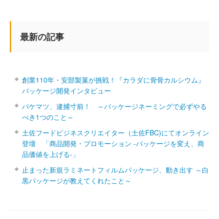
最新の記事
創業110年・安部製菓が挑戦！『カラダに骨骨カルシウム』
パッケージ開発インタビュー
パケマツ、逮捕寸前！ ～パッケージネーミングで必ずやる
べき1つのこと～
土佐フードビジネスクリエイター（土佐FBC)にてオンライン
登壇 「商品開発・プロモーション ‐パッケージを変え、商
品価値を上げる‐」
止まった新規ラミネートフィルムパッケージ、動き出す ～白
黒パッケージが教えてくれたこと～