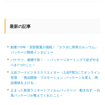
最新の記事
創業110年・安部製菓が挑戦！『カラダに骨骨カルシウム』
パッケージ開発インタビュー
パケマツ、逮捕寸前！ ～パッケージネーミングで必ずやる
べき1つのこと～
土佐フードビジネスクリエイター（土佐FBC)にてオンライン
登壇 「商品開発・プロモーション ‐パッケージを変え、商
品価値を上げる‐」
止まった新規ラミネートフィルムパッケージ、動き出す ～白
黒パッケージが教えてくれたこと～