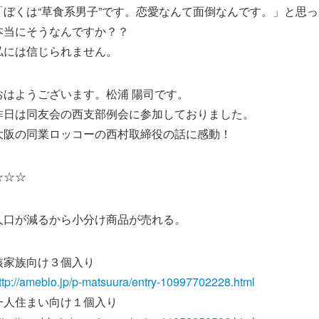
「ぼくは“草食系男子”です。恋愛なんて面倒なんです。」と思
本当にそうなんですか？？
私には信じられません。
おはようございます。松浦 陽司です。
昨日は同友会の西支部例会に参加しておりました。
大阪の同業ロッコーの西村取締役の話に感動！
☆☆☆
人口が減るから小分け商品が売れる。
核家族向け３個入り
ttp://ameblo.jp/p-matsuura/entry-10997702228.html
一人住まい向け１個入り