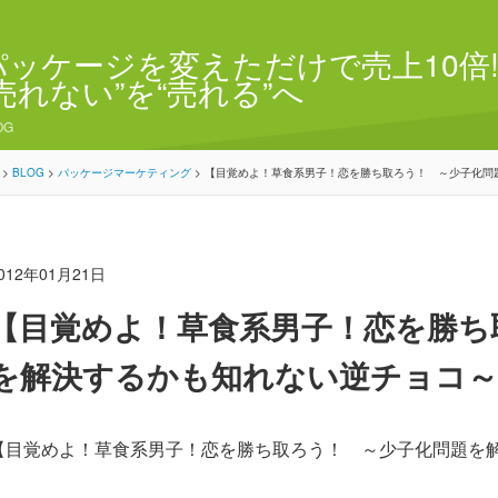
パッケージを変えただけで売上10倍!
“売れない”を“売れる”へ
OG
>
BLOG
>
パッケージマーケティング
>
【目覚めよ！草食系男子！恋を勝ち取ろう！ ～少子化問
012年01月21日
【目覚めよ！草食系男子！恋を勝ち
を解決するかも知れない逆チョコ～
【目覚めよ！草食系男子！恋を勝ち取ろう！ ～少子化問題を