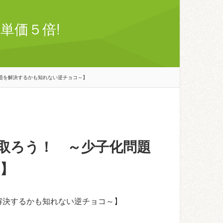
単価５倍!
題を解決するかも知れない逆チョコ～】
取ろう！ ～少子化問題
】
解決するかも知れない逆チョコ～】