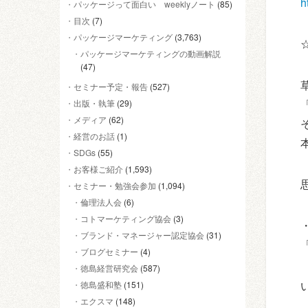
h
パッケージって面白い weeklyノート
(85)
目次
(7)
パッケージマーケティング
(3,763)
パッケージマーケティングの動画解説
(47)
セミナー予定・報告
(527)
出版・執筆
(29)
メディア
(62)
経営のお話
(1)
SDGs
(55)
お客様ご紹介
(1,593)
セミナー・勉強会参加
(1,094)
倫理法人会
(6)
コトマーケティング協会
(3)
ブランド・マネージャー認定協会
(31)
ブログセミナー
(4)
徳島経営研究会
(587)
徳島盛和塾
(151)
エクスマ
(148)