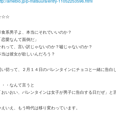
ttp://ameblo.jp/p-matsuura/entry-11052253596.html
☆☆☆
草食系男子よ、本当にそれでいいのか？
「恋愛なんて面倒だ」
それって、言い訳じゃないのか？嘘じゃないのか？
本当は彼女が欲しいんだろう？
思い切って、２月１４日のバレンタインにチョコと一緒に告白
・・・なんて言うと
「おいおい、バレンタインは女子が男子に告白する日だぜ」と
いえいえ、もう時代は移り変わっています。