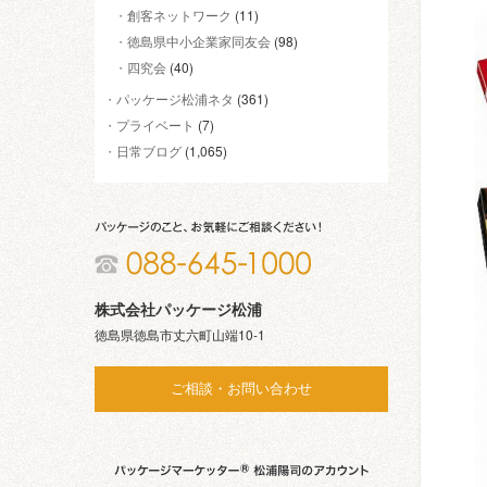
創客ネットワーク
(11)
徳島県中小企業家同友会
(98)
四究会
(40)
パッケージ松浦ネタ
(361)
プライベート
(7)
日常ブログ
(1,065)
株式会社パッケージ松浦
徳島県徳島市丈六町山端10-1
ご相談・お問い合わせ